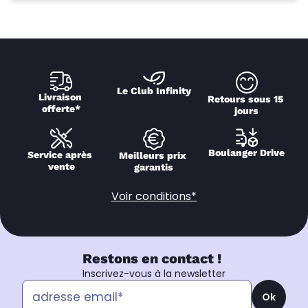
Le Club Infinity
Livraison 
Retours sous 15 
offerte*
jours
Boulanger Drive
Service après 
Meilleurs prix 
vente
garantis
Voir conditions*
Restons en contact !
Inscrivez-vous à la newsletter
Ok