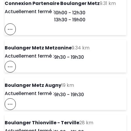
to you
Connexion Partenaire Boulanger Metz
9.31 km
Actuellement fermé :
Day of the Week
Horaires d'ouve
10h00
-
12h30
13h30
-
19h00
Voir Ce Magasin Sur La Carte
to your search
Boulanger Metz Metzanine
9.34 km
Actuellement fermé :
Day of the Week
Horaires d'ouve
9h30
-
19h30
Voir Ce Magasin Sur La Carte
to your search
Boulanger Metz Augny
19 km
Actuellement fermé :
Day of the Week
Horaires d'ouve
9h30
-
19h30
Voir Ce Magasin Sur La Carte
to your search
Boulanger Thionville - Terville
28 km
Actuellement fermé :