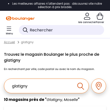
Les meilleures affaires n'attendent pas : découvrez vite notre
Accéder directement à la navigation
sélection à prix bradés.
Accéder directement au contenu
Me connecter
Panier
Accéder directement au pied de page
Menu
Accéder directement au chatbot
Return to Nav
Skip to content
Accueil
glatigny
Trouvez le magasin Boulanger le plus proche de
glatigny
En recherchant par ville, code postal ou avec le nom du magasin.
Ville, Region, Code postal ou Ville & Pays
Géolo
Effectuer la r
10 magasins près de "
Glatigny, Moselle
"