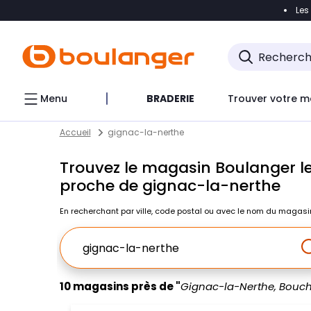
Les
Accéder directement à la navigation
Accéder direct
Menu
BRADERIE
Trouver votre m
Return to Nav
Skip to content
Accueil
gignac-la-nerthe
Trouvez le magasin Boulanger le
proche de gignac-la-nerthe
En recherchant par ville, code postal ou avec le nom du magasi
Ville, Region, Code postal ou Ville & Pays
10 magasins près de "
Gignac-la-Nerthe, Bouc