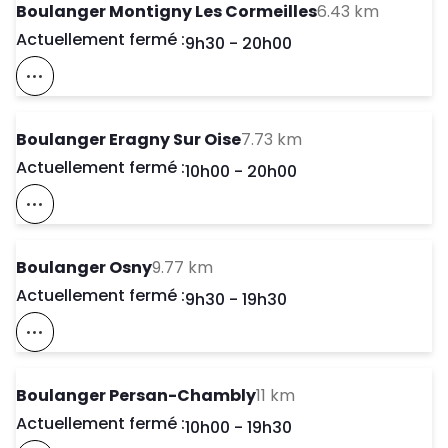
to your 
Boulanger Montigny Les Cormeilles
6.43 km
Actuellement fermé :
Day of the Week
Horaires d'ouve
9h30
-
20h00
Voir Ce Magasin Sur La Carte
to your search
Boulanger Eragny Sur Oise
7.73 km
Actuellement fermé :
Day of the Week
Horaires d'ouve
10h00
-
20h00
Voir Ce Magasin Sur La Carte
to your search
Boulanger Osny
9.77 km
Actuellement fermé :
Day of the Week
Horaires d'ouve
9h30
-
19h30
Voir Ce Magasin Sur La Carte
to your search
Boulanger Persan-Chambly
11 km
Actuellement fermé :
Day of the Week
Horaires d'ouve
10h00
-
19h30