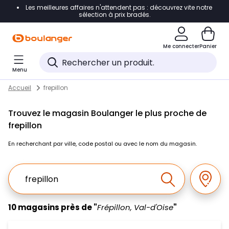
Les meilleures affaires n'attendent pas : découvrez vite notre
Accéder directement à la navigation
sélection à prix bradés.
Accéder directement au contenu
Me connecter
Panier
Accéder directement au pied de page
Menu
Accéder directement au chatbot
Return to Nav
Skip to content
Accueil
frepillon
Trouvez le magasin Boulanger le plus proche de
frepillon
En recherchant par ville, code postal ou avec le nom du magasin.
Ville, Region, Code postal ou Ville & Pays
Géolo
Effectuer la r
10 magasins près de "
Frépillon, Val-d'Oise
"