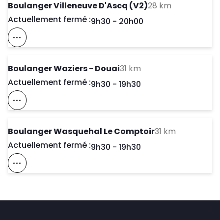
to your sear
Boulanger Villeneuve D'Ascq (V2)
28 km
Actuellement fermé :
Day of the Week
Horaires d'ouve
9h30
-
20h00
Voir Ce Magasin Sur La Carte
to your search
Boulanger Waziers - Douai
31 km
Actuellement fermé :
Day of the Week
Horaires d'ouve
9h30
-
19h30
Voir Ce Magasin Sur La Carte
to your sea
Boulanger Wasquehal Le Comptoir
31 km
Actuellement fermé :
Day of the Week
Horaires d'ouve
9h30
-
19h30
Voir Ce Magasin Sur La Carte