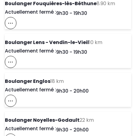
to your 
Boulanger Fouquières-lès-Béthune
8.90 km
Actuellement fermé :
Day of the Week
Horaires d'ouve
9h30
-
19h30
Voir Ce Magasin Sur La Carte
to your searc
Boulanger Lens - Vendin-le-Vieil
10 km
Actuellement fermé :
Day of the Week
Horaires d'ouve
9h30
-
19h30
Voir Ce Magasin Sur La Carte
to your search
Boulanger Englos
18 km
Actuellement fermé :
Day of the Week
Horaires d'ouve
9h30
-
20h00
Voir Ce Magasin Sur La Carte
to your search
Boulanger Noyelles-Godault
22 km
Actuellement fermé :
Day of the Week
Horaires d'ouve
9h30
-
20h00