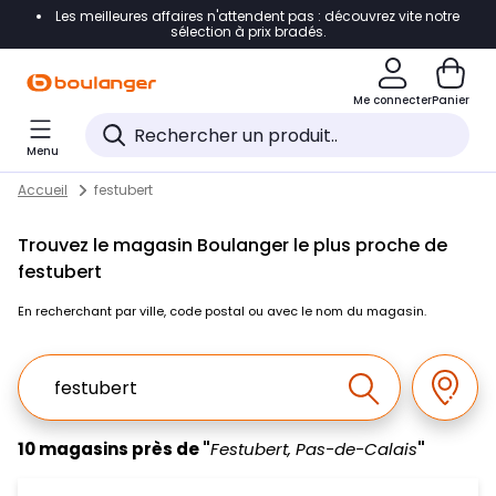
Les meilleures affaires n'attendent pas : découvrez vite notre
Accéder directement à la navigation
sélection à prix bradés.
Accéder directement au contenu
Me connecter
Panier
Accéder directement au pied de page
Menu
Accéder directement au chatbot
Return to Nav
Skip to content
Accueil
festubert
Trouvez le magasin Boulanger le plus proche de
festubert
En recherchant par ville, code postal ou avec le nom du magasin.
Ville, Region, Code postal ou Ville & Pays
Géolo
Effectuer la r
10 magasins près de "
Festubert, Pas-de-Calais
"