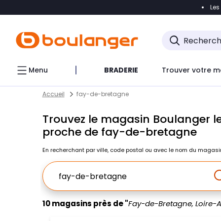
Les
Accéder directement à la navigation
Accéder direct
Menu
BRADERIE
Trouver votre m
Return to Nav
Skip to content
Accueil
fay-de-bretagne
Trouvez le magasin Boulanger le
proche de fay-de-bretagne
En recherchant par ville, code postal ou avec le nom du magasi
Ville, Region, Code postal ou Ville & Pays
10 magasins près de "
Fay-de-Bretagne, Loire-A