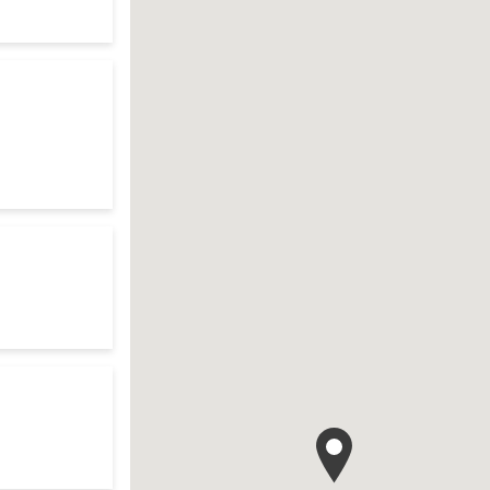
te
es d'ouverture
te
r search
es d'ouverture
te
 search
es d'ouverture
te