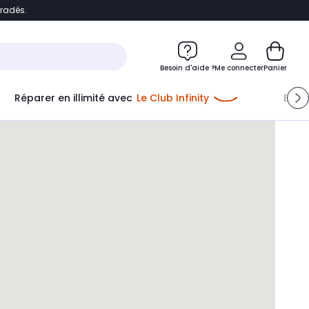
bradés.
e
Accéder directement au chatbot
Besoin d'aide ?
Me connecter
Panier
Réparer en illimité avec
Le Club Infinity
Econ
Me connecter
Nouveau client
Créer mon compte
ou me connecter avec