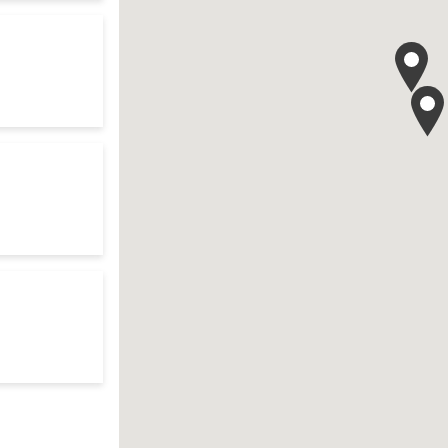
es d'ouverture
te
 your search
es d'ouverture
te
es d'ouverture
te