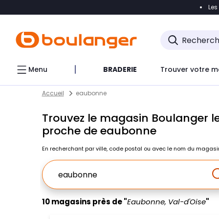
Les
Accéder directement à la navigation
Accéder direct
Menu
BRADERIE
Trouver votre m
Return to Nav
Skip to content
Accueil
eaubonne
Trouvez le magasin Boulanger le
proche de eaubonne
En recherchant par ville, code postal ou avec le nom du magasi
Ville, Region, Code postal ou Ville & Pays
10 magasins près de "
Eaubonne, Val-d'Oise
"