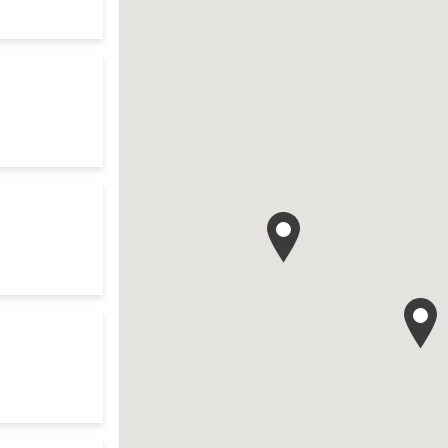
te
search
res d'ouverture
te
 search
res d'ouverture
te
earch
res d'ouverture
te