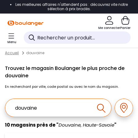
Les meilleures affaires n'attendent pas : découvrez vite notre
Accéder directement à la navigation
sélection à prix bradés.
Accéder directement au contenu
Me connecter
Panier
Accéder directement au pied de page
Menu
Accéder directement au chatbot
Return to Nav
Skip to content
Accueil
douvaine
Trouvez le magasin Boulanger le plus proche de
douvaine
En recherchant par ville, code postal ou avec le nom du magasin.
Ville, Region, Code postal ou Ville & Pays
Géolo
Effectuer la r
10 magasins près de "
Douvaine, Haute-Savoie
"