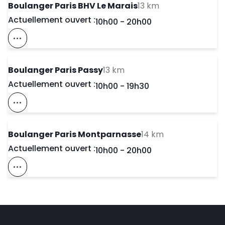
to your search
Boulanger Paris BHV Le Marais
13 km
Actuellement ouvert :
Day of the Week
Horaires d'ouve
10h00
-
20h00
Voir Ce Magasin Sur La Carte
to your search
Boulanger Paris Passy
13 km
Actuellement ouvert :
Day of the Week
Horaires d'ouve
10h00
-
19h30
Voir Ce Magasin Sur La Carte
to your search
Boulanger Paris Montparnasse
14 km
Actuellement ouvert :
Day of the Week
Horaires d'ouve
10h00
-
20h00
Voir Ce Magasin Sur La Carte