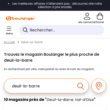
Les meilleures affaires n'attendent pas : découvrez vite notre
Accéder directement à la navigation
sélection à prix bradés.
Accéder directement au contenu
Me connecter
Panier
Accéder directement au pied de page
Menu
Accéder directement au chatbot
Return to Nav
Skip to content
Accueil
deuil-la-barre
Trouvez le magasin Boulanger le plus proche de
deuil-la-barre
En recherchant par ville, code postal ou avec le nom du magasin.
Ville, Region, Code postal ou Ville & Pays
Géolo
Effectuer la r
10 magasins près de "
Deuil-la-Barre, Val-d'Oise
"