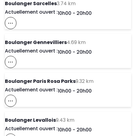
to your search
Boulanger Sarcelles
3.74 km
Actuellement ouvert :
Day of the Week
Horaires d'ouve
10h00
-
20h00
Voir Ce Magasin Sur La Carte
to your search
Boulanger Gennevilliers
4.69 km
Actuellement ouvert :
Day of the Week
Horaires d'ouve
10h00
-
20h00
Voir Ce Magasin Sur La Carte
to your search
Boulanger Paris Rosa Parks
9.32 km
Actuellement ouvert :
Day of the Week
Horaires d'ouve
10h00
-
20h00
Voir Ce Magasin Sur La Carte
to your search
Boulanger Levallois
9.43 km
Actuellement ouvert :
Day of the Week
Horaires d'ouve
10h00
-
20h00