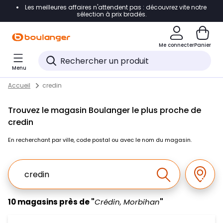
Les meilleures affaires n'attendent pas : découvrez vite notre
Accéder directement à la navigation
sélection à prix bradés.
Accéder directement au contenu
Me connecter
Panier
Accéder directement au pied de page
Menu
Accéder directement au chatbot
Return to Nav
Skip to content
Accueil
credin
Trouvez le magasin Boulanger le plus proche de
credin
En recherchant par ville, code postal ou avec le nom du magasin.
Ville, Region, Code postal ou Ville & Pays
Géolo
Effectuer la r
10 magasins près de "
Crédin, Morbihan
"