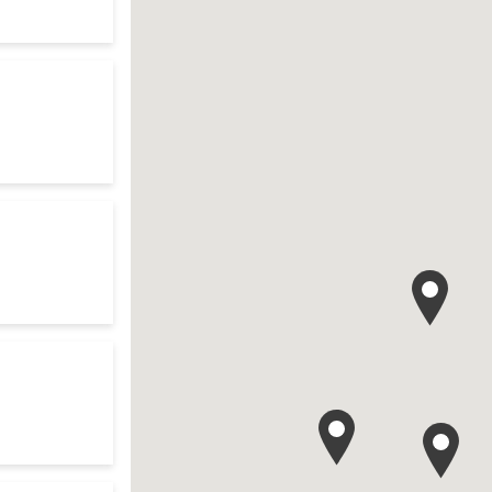
te
our search
es d'ouverture
te
ch
es d'ouverture
te
arch
es d'ouverture
te