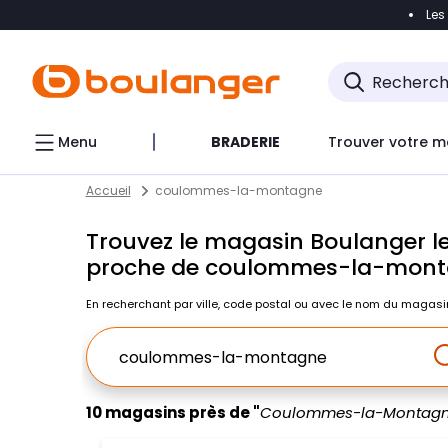
Les
Accéder directement à la navigation
Accéder direct
Menu
BRADERIE
Trouver votre m
Return to Nav
Skip to content
Accueil
coulommes-la-montagne
Trouvez le magasin Boulanger le
proche de coulommes-la-mon
En recherchant par ville, code postal ou avec le nom du magasi
Ville, Region, Code postal ou Ville & Pays
10 magasins près de "
Coulommes-la-Montagn