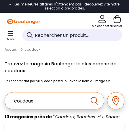
Les meilleures affaires n'attendent pas : découvrez vite notre
Accéder directement à la navigation
sélection à prix bradés.
Accéder directement au contenu
Me connecter
Panier
Accéder directement au pied de page
Menu
Accéder directement au chatbot
Return to Nav
Skip to content
Accueil
coudoux
Trouvez le magasin Boulanger le plus proche de
coudoux
En recherchant par ville, code postal ou avec le nom du magasin.
Ville, Region, Code postal ou Ville & Pays
Géolo
Effectuer la r
10 magasins près de "
Coudoux, Bouches-du-Rhone
"