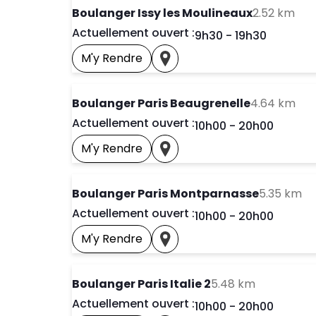
to 
Boulanger Issy les Moulineaux
2.52 km
Actuellement ouvert :
Day of the Week
Horai
9h30
-
19h30
M'y Rendre
Prendre Un Rendez-Vous
Voir Ce Magasin Sur La Car
to 
Boulanger Paris Beaugrenelle
4.64 km
Actuellement ouvert :
Day of the Week
Horai
10h00
-
20h00
M'y Rendre
Prendre Un Rendez-Vous
Voir Ce Magasin Sur La Car
to
Boulanger Paris Montparnasse
5.35 km
Actuellement ouvert :
Day of the Week
Horai
10h00
-
20h00
M'y Rendre
Prendre Un Rendez-Vous
Voir Ce Magasin Sur La Car
to your se
Boulanger Paris Italie 2
5.48 km
Actuellement ouvert :
Day of the Week
Horai
10h00
-
20h00