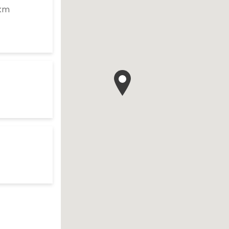
to your search
 km
res d'ouverture
te
res d'ouverture
te
ur search
res d'ouverture
te