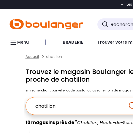
Les
Accéder directement à la navigation
Accéder direct
Menu
BRADERIE
Trouver votre m
Return to Nav
Skip to content
Accueil
chatillon
Trouvez le magasin Boulanger le
proche de chatillon
En recherchant par ville, code postal ou avec le nom du magasi
Ville, Region, Code postal ou Ville & Pays
10 magasins près de "
Châtillon, Hauts-de-Sein