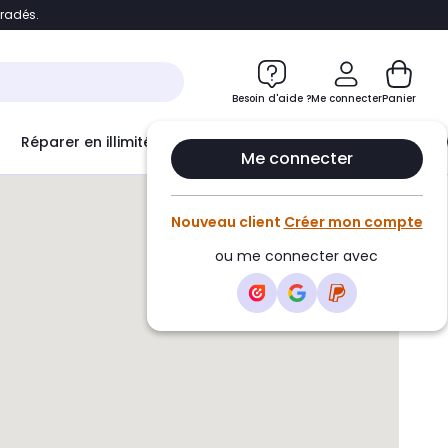
bradés.
e
Accéder directement au chatbot
Besoin d'aide ?
Me connecter
Panier
Réparer en illimité avec
Le Club Infinity
Econ
Me connecter
Nouveau client
Créer mon compte
ou me connecter avec