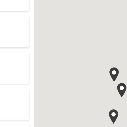
te
res d'ouverture
te
ch
res d'ouverture
te
your search
res d'ouverture
te