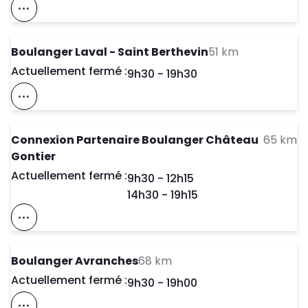
Voir Ce Magasin Sur La Carte
to your sear
Boulanger Laval - Saint Berthevin
51 km
Actuellement fermé :
Day of the Week
Horaires d'ouve
9h30
-
19h30
Voir Ce Magasin Sur La Carte
to
Connexion Partenaire Boulanger Château
65 km
Gontier
Actuellement fermé :
Day of the Week
Horaires d'ouve
9h30
-
12h15
14h30
-
19h15
Voir Ce Magasin Sur La Carte
to your search
Boulanger Avranches
68 km
Actuellement fermé :
Day of the Week
Horaires d'ouve
9h30
-
19h00