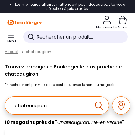
Les meilleures affaires n'attendent pas : découvrez vite notre
Accéder directement à la navigation
sélection à prix bradés.
Accéder directement au contenu
Me connecter
Panier
Accéder directement au pied de page
Menu
Accéder directement au chatbot
Return to Nav
Skip to content
Accueil
chateaugiron
Trouvez le magasin Boulanger le plus proche de
chateaugiron
En recherchant par ville, code postal ou avec le nom du magasin.
Ville, Region, Code postal ou Ville & Pays
Géolo
Effectuer la r
10 magasins près de "
Châteaugiron, Ille-et-Vilaine
"