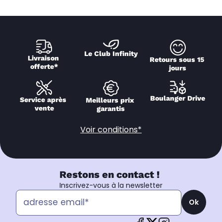
Le Club Infinity
Livraison 
Retours sous 15 
offerte*
jours
Boulanger Drive
Service après 
Meilleurs prix 
vente
garantis
Voir conditions*
Restons en contact !
Inscrivez-vous à la newsletter
Ok