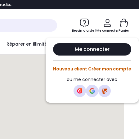
bradés.
e
Accéder directement au chatbot
Besoin d'aide ?
Me connecter
Panier
Réparer en illimité avec
Le Club Infinity
Econ
Me connecter
Nouveau client
Créer mon compte
ou me connecter avec