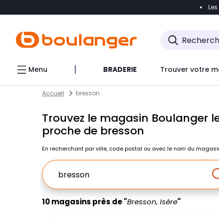
Les
Accéder directement à la navigation
Accéder direct
Menu
BRADERIE
Trouver votre m
Return to Nav
Skip to content
Accueil
bresson
Trouvez le magasin Boulanger le
proche de bresson
En recherchant par ville, code postal ou avec le nom du magasi
Ville, Region, Code postal ou Ville & Pays
10 magasins près de "
Bresson, Isère
"