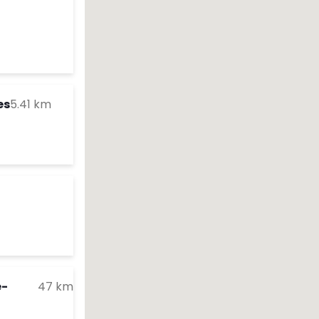
your search
res d'ouverture
te
to your search
es
5.41 km
res d'ouverture
te
o your search
res d'ouverture
te
to your search
e-
47 km