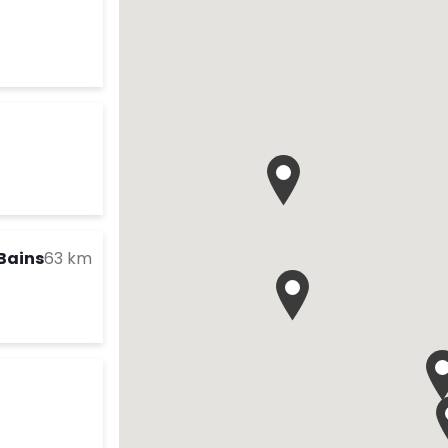
res d'ouverture
te
res d'ouverture
te
to your search
Bains
63 km
es d'ouverture
te
arch
res d'ouverture