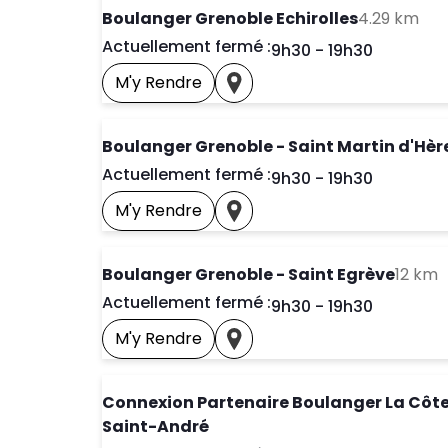
to 
Boulanger Grenoble Echirolles
4.29 km
Actuellement fermé :
Day of the Week
Horai
9h30
-
19h30
M'y Rendre
Prendre Un Rendez-Vous
Voir Ce Magasin Sur La Car
Boulanger Grenoble - Saint Martin d'Hèr
Actuellement fermé :
Day of the Week
Horai
9h30
-
19h30
M'y Rendre
Prendre Un Rendez-Vous
Voir Ce Magasin Sur La Car
t
Boulanger Grenoble - Saint Egrève
12 km
Actuellement fermé :
Day of the Week
Horai
9h30
-
19h30
M'y Rendre
Prendre Un Rendez-Vous
Voir Ce Magasin Sur La Car
Connexion Partenaire Boulanger La Côt
Saint-André