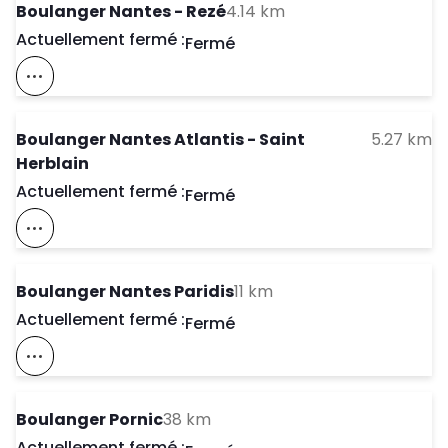
to your search
Boulanger Nantes - Rezé
4.14 km
Actuellement fermé :
Day of the Week
Horaires d'ouve
Fermé
Voir Ce Magasin Sur La Carte
to
Boulanger Nantes Atlantis - Saint
5.27 km
Herblain
Actuellement fermé :
Day of the Week
Horaires d'ouve
Fermé
Voir Ce Magasin Sur La Carte
to your search
Boulanger Nantes Paridis
11 km
Actuellement fermé :
Day of the Week
Horaires d'ouve
Fermé
Voir Ce Magasin Sur La Carte
to your search
Boulanger Pornic
38 km
Actuellement fermé :