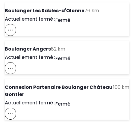
to your search
Boulanger Les Sables-d'Olonne
76 km
Actuellement fermé :
Day of the Week
Horaires d'ouve
Fermé
Voir Ce Magasin Sur La Carte
to your search
Boulanger Angers
82 km
Actuellement fermé :
Day of the Week
Horaires d'ouve
Fermé
Voir Ce Magasin Sur La Carte
to
Connexion Partenaire Boulanger Château
100 km
Gontier
Actuellement fermé :
Day of the Week
Horaires d'ouve
Fermé
Voir Ce Magasin Sur La Carte