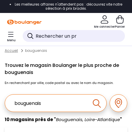
Les meilleures affaires n'attendent pas : découvrez vite notre
Accéder directement à la navigation
sélection à prix bradés.
Accéder directement au contenu
Me connecter
Panier
Accéder directement au pied de page
Menu
Accéder directement au chatbot
Return to Nav
Skip to content
Accueil
bouguenais
Trouvez le magasin Boulanger le plus proche de
bouguenais
En recherchant par ville, code postal ou avec le nom du magasin.
Ville, Region, Code postal ou Ville & Pays
Géolo
Effectuer la r
10 magasins près de "
Bouguenais, Loire-Atlantique
"