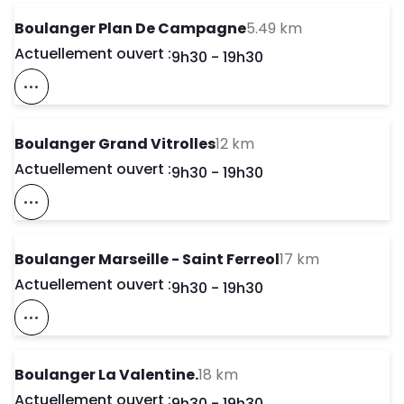
to your searc
Boulanger Plan De Campagne
5.49 km
Actuellement ouvert :
Day of the Week
Horaires d'ouve
9h30
-
19h30
Voir Ce Magasin Sur La Carte
to your search
Boulanger Grand Vitrolles
12 km
Actuellement ouvert :
Day of the Week
Horaires d'ouve
9h30
-
19h30
Voir Ce Magasin Sur La Carte
to your sea
Boulanger Marseille - Saint Ferreol
17 km
Actuellement ouvert :
Day of the Week
Horaires d'ouve
9h30
-
19h30
Voir Ce Magasin Sur La Carte
to your search
Boulanger La Valentine.
18 km
Actuellement ouvert :
Day of the Week
Horaires d'ouve
9h30
-
19h30