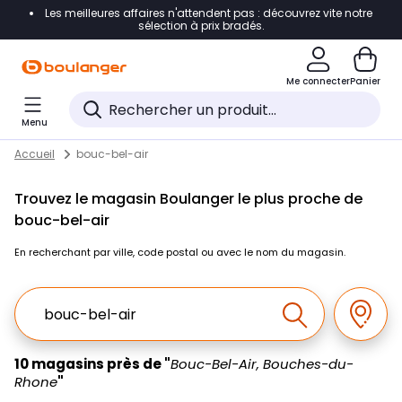
Les meilleures affaires n'attendent pas : découvrez vite notre
Accéder directement à la navigation
sélection à prix bradés.
Accéder directement au contenu
Me connecter
Panier
Accéder directement au pied de page
Menu
Accéder directement au chatbot
Return to Nav
Skip to content
Accueil
bouc-bel-air
Trouvez le magasin Boulanger le plus proche de
bouc-bel-air
En recherchant par ville, code postal ou avec le nom du magasin.
Ville, Region, Code postal ou Ville & Pays
Géolo
Effectuer la r
10 magasins près de "
Bouc-Bel-Air, Bouches-du-
Rhone
"