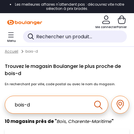
Les meilleures affaires n'attendent pas : découvrez vite notre
Accéder directement à la navigation
sélection à prix bradés.
Accéder directement au contenu
Me connecter
Panier
Accéder directement au pied de page
Menu
Accéder directement au chatbot
Return to Nav
Skip to content
Accueil
bois-d
Trouvez le magasin Boulanger le plus proche de
bois-d
En recherchant par ville, code postal ou avec le nom du magasin.
Ville, Region, Code postal ou Ville & Pays
Géolo
Effectuer la r
10 magasins près de "
Bois, Charente-Maritime
"