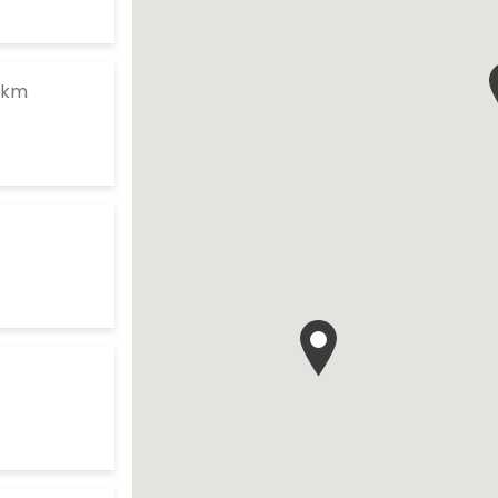
te
to your search
 km
res d'ouverture
te
arch
res d'ouverture
te
res d'ouverture
te