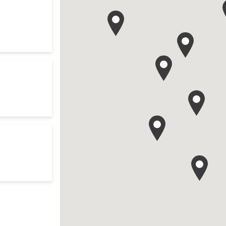
res d'ouverture
te
our search
res d'ouverture
te
ch
res d'ouverture
te