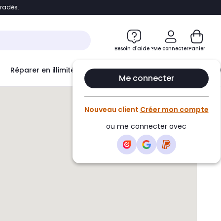
bradés.
e
Accéder directement au chatbot
Besoin d'aide ?
Me connecter
Panier
Réparer en illimité avec
Le Club Infinity
Econ
Me connecter
Nouveau client
Créer mon compte
ou me connecter avec