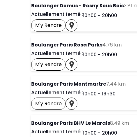
Boulanger Domus - Rosny Sous Bois
3.81 
Actuellement fermé :
Day of the Week
Horai
10h00
-
20h00
M'y Rendre
Prendre Un Rendez-Vous
Voir Ce Magasin Sur La Car
to you
Boulanger Paris Rosa Parks
4.76 km
Actuellement fermé :
Day of the Week
Horai
10h00
-
20h00
M'y Rendre
Prendre Un Rendez-Vous
Voir Ce Magasin Sur La Car
to y
Boulanger Paris Montmartre
7.44 km
Actuellement fermé :
Day of the Week
Horai
10h00
-
19h30
M'y Rendre
Prendre Un Rendez-Vous
Voir Ce Magasin Sur La Car
to 
Boulanger Paris BHV Le Marais
8.49 km
Actuellement fermé :
Day of the Week
Horai
10h00
-
20h00