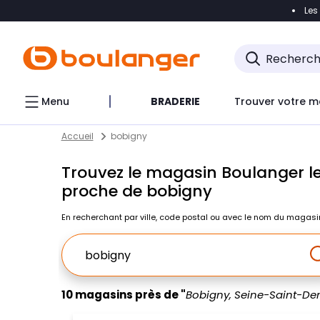
Les
Accéder directement à la navigation
Accéder direct
Menu
BRADERIE
Trouver votre m
Return to Nav
Skip to content
Accueil
bobigny
Trouvez le magasin Boulanger le
proche de bobigny
En recherchant par ville, code postal ou avec le nom du magasi
Ville, Region, Code postal ou Ville & Pays
10 magasins près de "
Bobigny, Seine-Saint-De