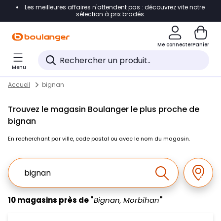
Les meilleures affaires n'attendent pas : découvrez vite notre
Accéder directement à la navigation
sélection à prix bradés.
Accéder directement au contenu
Me connecter
Panier
Accéder directement au pied de page
Menu
Accéder directement au chatbot
Return to Nav
Skip to content
Accueil
bignan
Trouvez le magasin Boulanger le plus proche de
bignan
En recherchant par ville, code postal ou avec le nom du magasin.
Ville, Region, Code postal ou Ville & Pays
Géolo
Effectuer la r
10 magasins près de "
Bignan, Morbihan
"