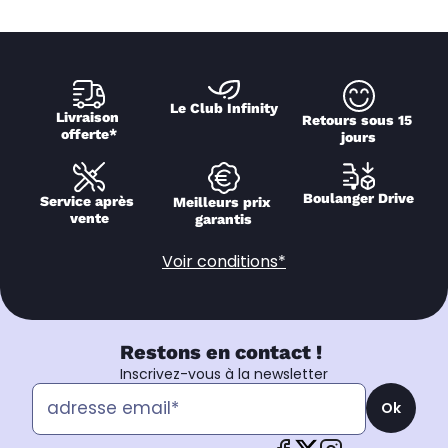
Le Club Infinity
Livraison 
Retours sous 15 
offerte*
jours
Boulanger Drive
Service après 
Meilleurs prix 
vente
garantis
Voir conditions*
Restons en contact !
Inscrivez-vous à la newsletter
Ok