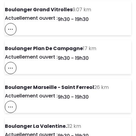
to your search
Boulanger Grand Vitrolles
9.07 km
Actuellement ouvert :
Day of the Week
Horaires d'ouve
9h30
-
19h30
Voir Ce Magasin Sur La Carte
to your search
Boulanger Plan De Campagne
17 km
Actuellement ouvert :
Day of the Week
Horaires d'ouve
9h30
-
19h30
Voir Ce Magasin Sur La Carte
to your sea
Boulanger Marseille - Saint Ferreol
26 km
Actuellement ouvert :
Day of the Week
Horaires d'ouve
9h30
-
19h30
Voir Ce Magasin Sur La Carte
to your search
Boulanger La Valentine.
32 km
Actuellement ouvert :
Day of the Week
Horaires d'ouve
9h30
-
19h30