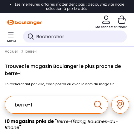
Les meilleures affaires n'attendent pas : découvrez vite notre
Accéder directement à la navigation
sélection à prix bradés.
Accéder directement au contenu
Me connecter
Panier
Accéder directement au pied de page
Menu
Accéder directement au chatbot
Return to Nav
Skip to content
Accueil
berre-l
Trouvez le magasin Boulanger le plus proche de
berre-l
En recherchant par ville, code postal ou avec le nom du magasin.
Ville, Region, Code postal ou Ville & Pays
Géolo
Effectuer la r
10 magasins près de "
Berre-l'Étang, Bouches-du-
Rhone
"