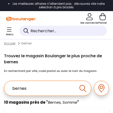
Les meilleures affaires n'attendent pas : découvrez vite notre
Accéder directement à la navigation
sélection à prix bradés.
Accéder directement au contenu
Me connecter
Panier
Accéder directement au pied de page
Menu
Accéder directement au chatbot
Return to Nav
Skip to content
Accueil
bernes
Trouvez le magasin Boulanger le plus proche de
bernes
En recherchant par ville, code postal ou avec le nom du magasin.
Ville, Region, Code postal ou Ville & Pays
Géolo
Effectuer la r
10 magasins près de "
Bernes, Somme
"