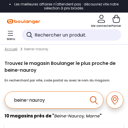
Les meilleures affaires n'attendent pas : découvrez vite notre
Accéder directement à la navigation
sélection à prix bradés.
Accéder directement au contenu
Me connecter
Panier
Accéder directement au pied de page
Menu
Accéder directement au chatbot
Return to Nav
Skip to content
Accueil
beine-nauroy
Trouvez le magasin Boulanger le plus proche de
beine-nauroy
En recherchant par ville, code postal ou avec le nom du magasin.
Ville, Region, Code postal ou Ville & Pays
Géolo
Effectuer la r
10 magasins près de "
Beine-Nauroy, Marne
"