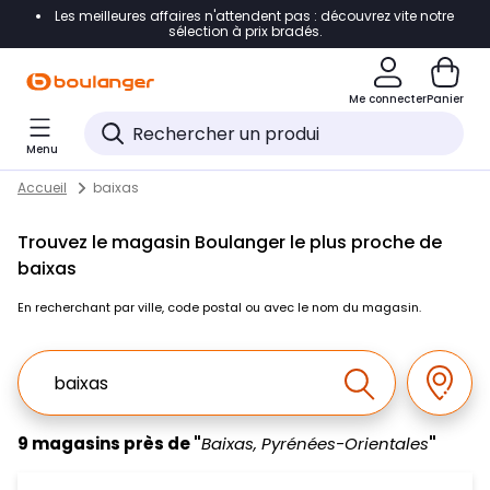
Les meilleures affaires n'attendent pas : découvrez vite notre
Accéder directement à la navigation
sélection à prix bradés.
Accéder directement au contenu
Me connecter
Panier
Accéder directement au pied de page
Menu
Accéder directement au chatbot
Return to Nav
Skip to content
Accueil
baixas
Trouvez le magasin Boulanger le plus proche de
baixas
En recherchant par ville, code postal ou avec le nom du magasin.
Ville, Region, Code postal ou Ville & Pays
Géolo
Effectuer la r
9 magasins près de "
Baixas, Pyrénées-Orientales
"