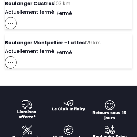
to your search
Boulanger Castres
103 km
Actuellement fermé :
Day of the Week
Horaires d'ouve
Fermé
Voir Ce Magasin Sur La Carte
to your search
Boulanger Montpellier - Lattes
129 km
Actuellement fermé :
Day of the Week
Horaires d'ouve
Fermé
Voir Ce Magasin Sur La Carte
Le Club Infinity
Livraison 
Retours sous 15 
offerte*
jours
Boulanger Drive