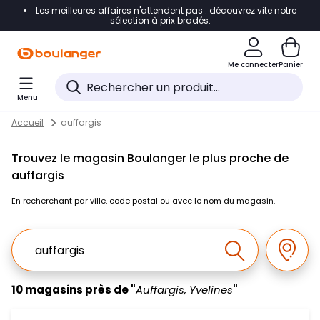
Les meilleures affaires n'attendent pas : découvrez vite notre
Accéder directement à la navigation
sélection à prix bradés.
Accéder directement au contenu
Me connecter
Panier
Accéder directement au pied de page
Menu
Accéder directement au chatbot
Return to Nav
Skip to content
Accueil
auffargis
Trouvez le magasin Boulanger le plus proche de
auffargis
En recherchant par ville, code postal ou avec le nom du magasin.
Ville, Region, Code postal ou Ville & Pays
Géolo
Effectuer la r
10 magasins près de "
Auffargis, Yvelines
"