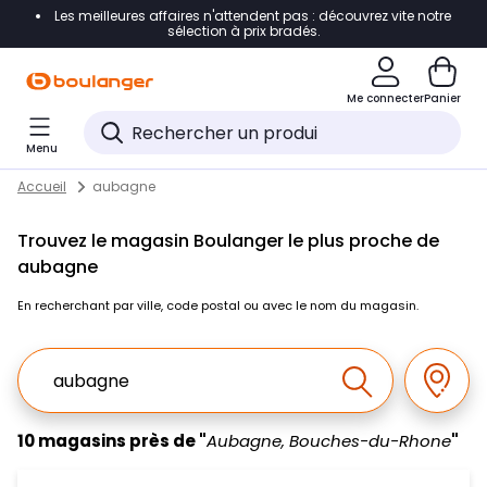
Les meilleures affaires n'attendent pas : découvrez vite notre
Accéder directement à la navigation
sélection à prix bradés.
Accéder directement au contenu
Me connecter
Panier
Accéder directement au pied de page
Menu
Accéder directement au chatbot
Return to Nav
Skip to content
Accueil
aubagne
Trouvez le magasin Boulanger le plus proche de
aubagne
En recherchant par ville, code postal ou avec le nom du magasin.
Ville, Region, Code postal ou Ville & Pays
Géolo
Effectuer la r
10 magasins près de "
Aubagne, Bouches-du-Rhone
"