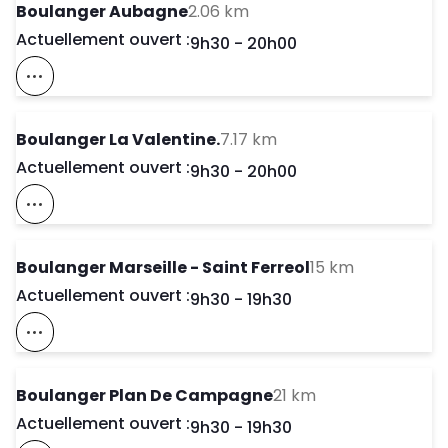
to your search
Boulanger Aubagne
2.06 km
Actuellement ouvert :
Day of the Week
Horaires d'ouve
9h30
-
20h00
Voir Ce Magasin Sur La Carte
to your search
Boulanger La Valentine.
7.17 km
Actuellement ouvert :
Day of the Week
Horaires d'ouve
9h30
-
20h00
Voir Ce Magasin Sur La Carte
to your sea
Boulanger Marseille - Saint Ferreol
15 km
Actuellement ouvert :
Day of the Week
Horaires d'ouve
9h30
-
19h30
Voir Ce Magasin Sur La Carte
to your search
Boulanger Plan De Campagne
21 km
Actuellement ouvert :
Day of the Week
Horaires d'ouve
9h30
-
19h30