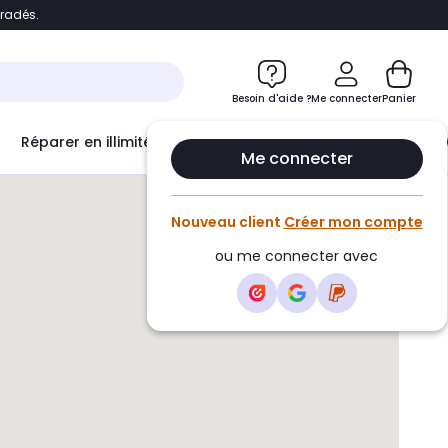
bradés.
e
Accéder directement au chatbot
Besoin d'aide ?
Me connecter
Panier
Réparer en illimité avec
Le Club Infinity
Econ
Me connecter
Nouveau client
Créer mon compte
ou me connecter avec