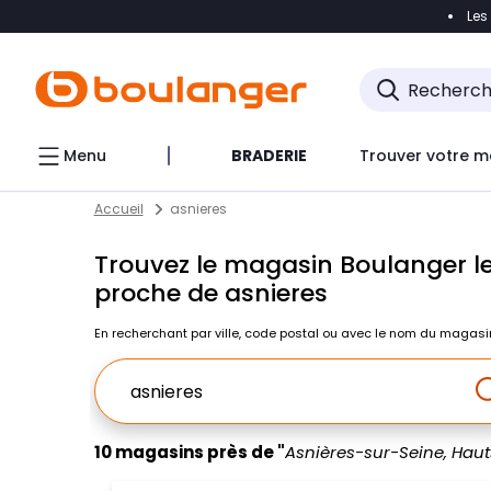
Les
Accéder directement à la navigation
Accéder direct
Menu
BRADERIE
Trouver votre m
Return to Nav
Skip to content
Accueil
asnieres
Trouvez le magasin Boulanger le
proche de asnieres
En recherchant par ville, code postal ou avec le nom du magasi
Ville, Region, Code postal ou Ville & Pays
10 magasins près de "
Asnières-sur-Seine, Hau