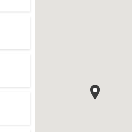
te
ch
res d'ouverture
te
r search
res d'ouverture
te
your search
res d'ouverture
te