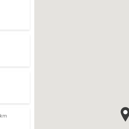
res d'ouverture
te
arch
res d'ouverture
te
ur search
res d'ouverture
te
to your search
 km
res d'ouverture