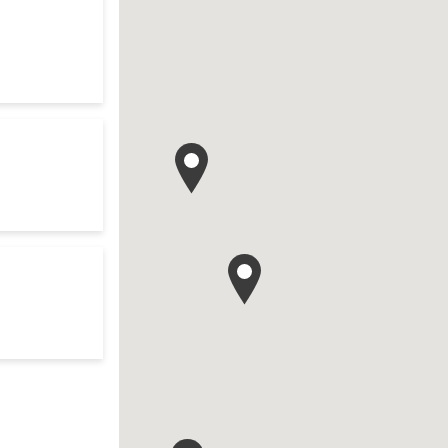
your search
res d'ouverture
te
 your search
res d'ouverture
te
your search
res d'ouverture
te