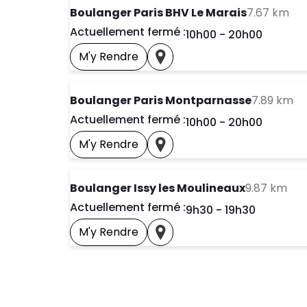
to 
Boulanger Paris BHV Le Marais
7.67 km
Actuellement fermé :
Day of the Week
Horai
10h00
-
20h00
M'y Rendre
Prendre Un Rendez-Vous
Voir Ce Magasin Sur La Car
to
Boulanger Paris Montparnasse
7.89 km
Actuellement fermé :
Day of the Week
Horai
10h00
-
20h00
M'y Rendre
Prendre Un Rendez-Vous
Voir Ce Magasin Sur La Car
to 
Boulanger Issy les Moulineaux
9.87 km
Actuellement fermé :
Day of the Week
Horai
9h30
-
19h30
M'y Rendre
Prendre Un Rendez-Vous
Voir Ce Magasin Sur La Car