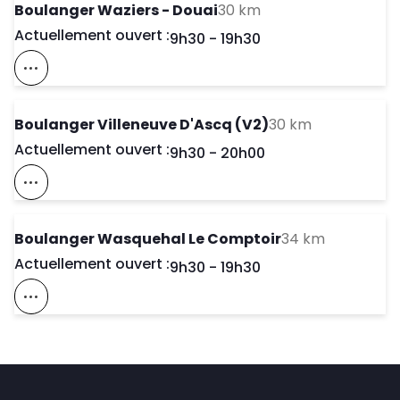
to your search
Boulanger Waziers - Douai
30 km
Actuellement ouvert :
Day of the Week
Horaires d'ouve
9h30
-
19h30
Voir Ce Magasin Sur La Carte
to your sear
Boulanger Villeneuve D'Ascq (V2)
30 km
Actuellement ouvert :
Day of the Week
Horaires d'ouve
9h30
-
20h00
Voir Ce Magasin Sur La Carte
to your se
Boulanger Wasquehal Le Comptoir
34 km
Actuellement ouvert :
Day of the Week
Horaires d'ouve
9h30
-
19h30
Voir Ce Magasin Sur La Carte