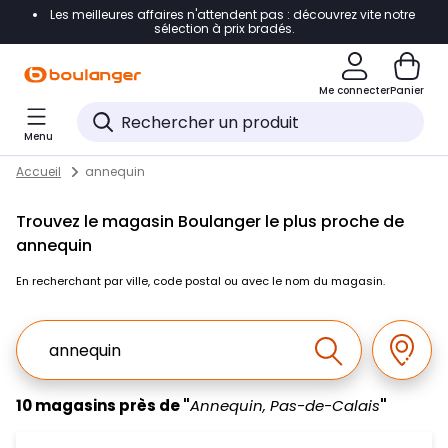
Les meilleures affaires n'attendent pas : découvrez vite notre
Accéder directement à la navigation
sélection à prix bradés.
Accéder directement au contenu
Me connecter
Panier
Accéder directement au pied de page
Menu
Accéder directement au chatbot
Return to Nav
Skip to content
Accueil
annequin
Trouvez le magasin Boulanger le plus proche de
annequin
En recherchant par ville, code postal ou avec le nom du magasin.
Ville, Region, Code postal ou Ville & Pays
Géolo
Effectuer la r
10 magasins près de "
Annequin, Pas-de-Calais
"