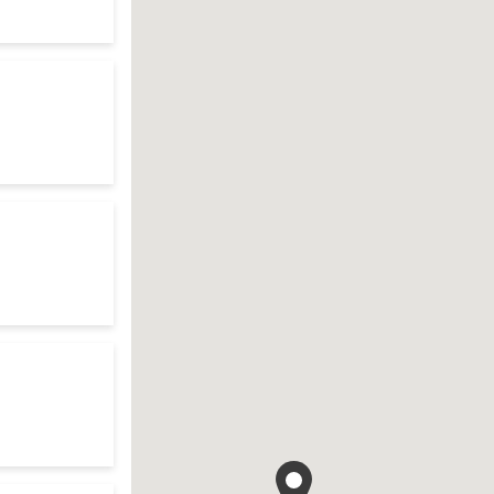
te
search
es d'ouverture
te
es d'ouverture
te
ur search
es d'ouverture
te