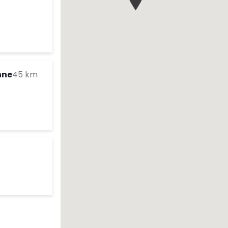
es d'ouverture
te
to your search
nne
45 km
es d'ouverture
te
 search
es d'ouverture
te