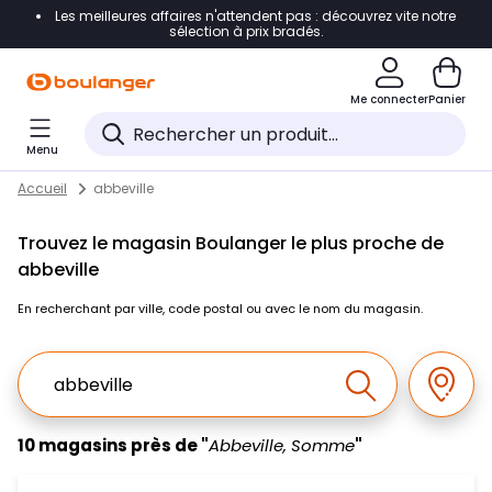
Les meilleures affaires n'attendent pas : découvrez vite notre
Accéder directement à la navigation
sélection à prix bradés.
Accéder directement au contenu
Me connecter
Panier
Accéder directement au pied de page
Menu
Accéder directement au chatbot
Return to Nav
Skip to content
Accueil
abbeville
Trouvez le magasin Boulanger le plus proche de
abbeville
En recherchant par ville, code postal ou avec le nom du magasin.
Ville, Region, Code postal ou Ville & Pays
Géolo
Effectuer la r
10 magasins près de "
Abbeville, Somme
"