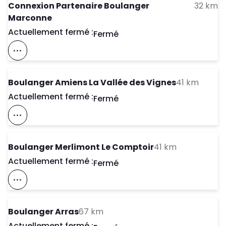
to
Connexion Partenaire Boulanger
32 km
Marconne
Actuellement fermé :
Day of the Week
Horaires d'ouve
Fermé
Voir Ce Magasin Sur La Carte
to you
Boulanger Amiens La Vallée des Vignes
41 km
Actuellement fermé :
Day of the Week
Horaires d'ouve
Fermé
Voir Ce Magasin Sur La Carte
to your sear
Boulanger Merlimont Le Comptoir
41 km
Actuellement fermé :
Day of the Week
Horaires d'ouve
Fermé
Voir Ce Magasin Sur La Carte
to your search
Boulanger Arras
67 km
Actuellement fermé :