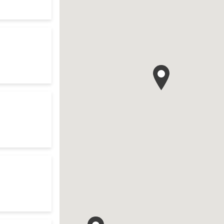
te
rch
es d'ouverture
te
r search
res d'ouverture
te
res d'ouverture
te