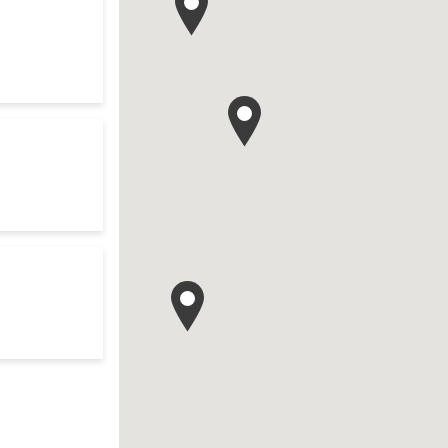
your search
es d'ouverture
te
ch
res d'ouverture
te
your search
es d'ouverture
te