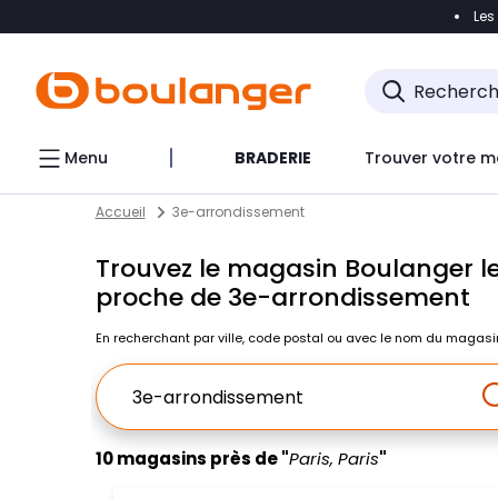
Les
Accéder directement à la navigation
Accéder direct
Menu
BRADERIE
Trouver votre m
Return to Nav
Skip to content
Accueil
3e-arrondissement
Trouvez le magasin Boulanger le
proche de 3e-arrondissement
En recherchant par ville, code postal ou avec le nom du magasi
Ville, Region, Code postal ou Ville & Pays
10 magasins près de "
Paris, Paris
"