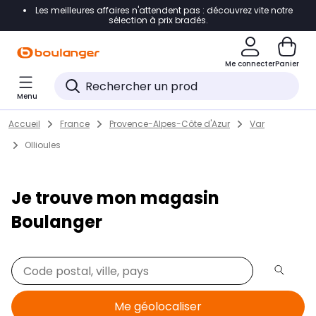
Les meilleures affaires n'attendent pas : découvrez vite notre
Accéder directement à la navigation
sélection à prix bradés.
Accéder directement au contenu
Me connecter
Panier
Accéder directement au pied de page
Menu
Accéder directement au chatbot
Return to Nav
Skip to content
Accueil
France
Provence-Alpes-Côte d'Azur
Var
Ollioules
Je trouve mon magasin
Boulanger
Me géolocaliser