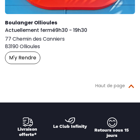
Boulanger Ollioules
Day of the Week
Horaires d'ouver
Actuellement fermé
9h30
-
19h30
77 Chemin des Canniers
83190
Ollioules
M'y Rendre
Prendre Un Rendez-Vous
Haut de page
Le Club Infinity
Livraison 
Retours sous 15 
offerte*
jours