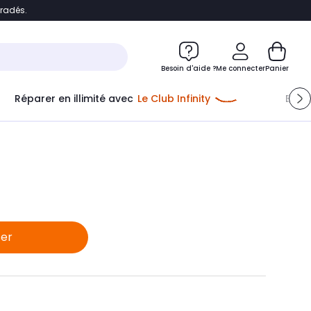
bradés.
e
Accéder directement au chatbot
Besoin d'aide ?
Me connecter
Panier
Réparer en illimité avec
Le Club Infinity
Econ
ser