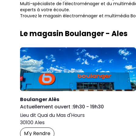
Multi-spécialiste de l'électroménager et du multiméd
experts à votre écoute.
Trouvez le magasin électroménager et multimédia Boul
Le magasin Boulanger - Ales
Boulanger Alès
Day of the Week
Horaires 
Actuellement ouvert :
9h30
-
19h30
Lieu dit Quai du Mas d'Hours
30100
Ales
M'y Rendre