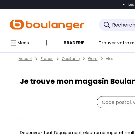
Les
Accéder directement à la navigation
Accéder direct
Menu
BRADERIE
Trouver votre m
Return to Nav
Skip to content
Accueil
France
Occitanie
Gard
Ales
Je trouve mon magasin Boula
Découvrez tout l’équipement électroménager et multi