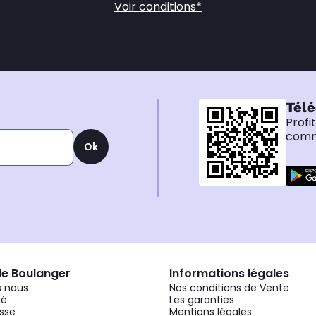
Voir conditions*
Télé
Profi
comma
Ok
de Boulanger
Informations légales
 nous
Nos conditions de Vente
gé
Les garanties
sse
Mentions légales