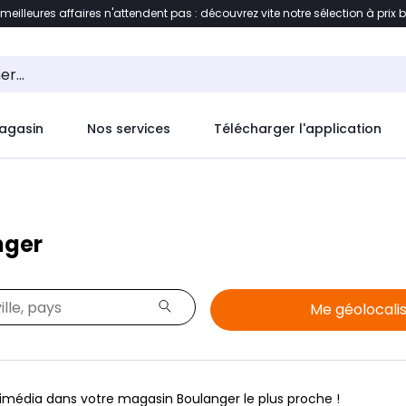
 meilleures affaires n'attendent pas : découvrez vite notre sélection à prix 
ement au contenu
Accéder directement au pied de pag
agasin
Nos services
Télécharger l'application
nger
Me géolocali
média dans votre magasin Boulanger le plus proche !