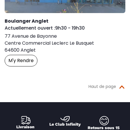
Boulanger Anglet
Day of the Week
Horaires d'ouve
Actuellement ouvert :
9h30
-
19h30
77 Avenue de Bayonne
Centre Commercial Leclerc Le Busquet
64600
Anglet
M'y Rendre
Prendre Un Rendez-Vous
Haut de page
Le Club Infinity
Livraison 
Retours sous 15 