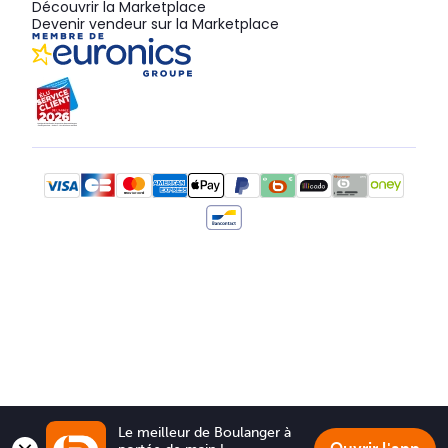
Découvrir la Marketplace
Devenir vendeur sur la Marketplace
Le meilleur de Boulanger à 
Le meilleur de Boulanger à 