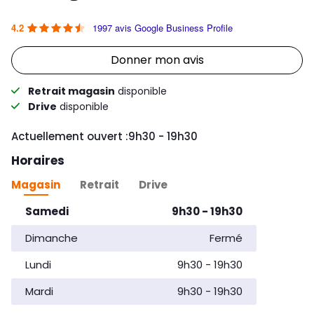
Note du magasin :
/5
4.2
1997 avis Google Business Profile
Link Opens in New Tab
Donner mon avis
Retrait magasin
disponible
Drive
disponible
Day of the Week
Horaires d'ouvert
Actuellement ouvert :
9h30
-
19h30
Horaires
Magasin
Retrait
Drive
Day of the Week
Horaires d'ouverture
Samedi
9h30
-
19h30
Dimanche
Fermé
Lundi
9h30
-
19h30
Mardi
9h30
-
19h30