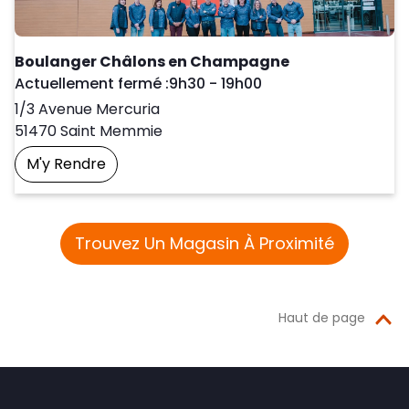
Boulanger Châlons en Champagne
Day of the Week
Horaires d'ouve
Actuellement fermé :
9h30
-
19h00
1/3 Avenue Mercuria
51470
Saint Memmie
M'y Rendre
Prendre Un Rendez-Vous
Trouvez Un Magasin À Proximité
Haut de page