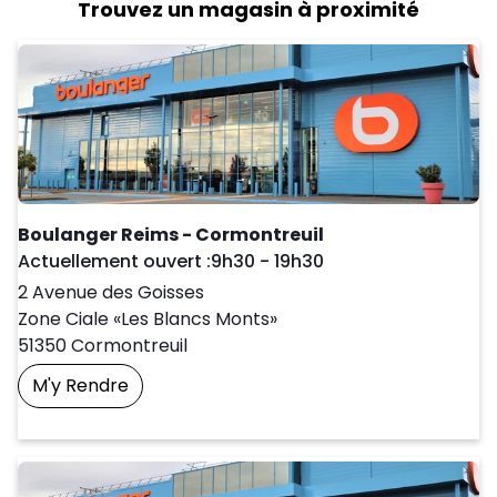
Trouvez un magasin à proximité
Boulanger Reims - Cormontreuil
Day of the Week
Horaires d'ouve
Actuellement ouvert :
9h30
-
19h30
2 Avenue des Goisses
Zone Ciale «Les Blancs Monts»
51350
Cormontreuil
M'y Rendre
Prendre Un Rendez-Vous