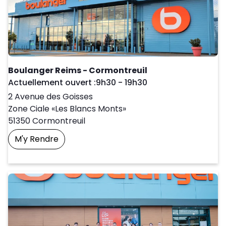
Boulanger Reims - Cormontreuil
Day of the Week
Horaires d'ouve
Actuellement ouvert :
9h30
-
19h30
2 Avenue des Goisses
Zone Ciale «Les Blancs Monts»
51350
Cormontreuil
M'y Rendre
Prendre Un Rendez-Vous