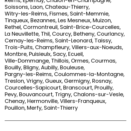
Reims
,
Epernay
,
Chalon-en-Champagne
,
Soissons
,
Laon
,
Chateau-Thierry
,
Witry-les-Reims
,
Fismes
,
Saint-Memmie
,
Tinqueux
,
Bezannes
,
Les Mesneux
,
Muizon
,
Rethel
,
Cormontreuil
,
Saint-Brice-Courcelles
,
La Neuvillette
,
Thil
,
Courcy
,
Betheny
,
Courlancy
,
Cernay-les-Reims
,
Saint-Leonard
,
Taissy
,
Trois-Puits
,
Champfleury
,
Villers-aux-Noeuds
,
Montbre
,
Puisieulx
,
Sacy
,
Ecueil
,
Ville-Dommange
,
Thillois
,
Ormes
,
Courmas
,
Bouilly
,
Bligny
,
Aubilly
,
Bouleuse
,
Pargny-les-Reims
,
Coulommes-la-Montagne
,
Treslon
,
Vrigny
,
Gueux
,
Germigny
,
Rosnay
,
Courcelles-Sapicourt
,
Branscourt
,
Prouilly
,
Pevy
,
Bouvancourt
,
Trigny
,
Chalons-sur-Vesle
,
Chenay
,
Hermonville
,
Villers-Franqueux
,
Pouillon
,
Merfy
,
Saint-Thierry