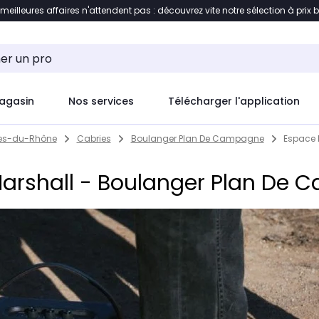
 meilleures affaires n'attendent pas : découvrez vite notre sélection à prix 
ement au contenu
Accéder directement au pied de pag
agasin
Nos services
Télécharger l'application
es-du-Rhône
Cabries
Boulanger Plan De Campagne
Espace 
arshall - Boulanger Plan De