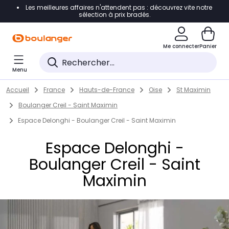
Les meilleures affaires n'attendent pas : découvrez vite notre
Accéder directement à la navigation
sélection à prix bradés.
Accéder directement au contenu
Me connecter
Panier
Accéder directement au pied de page
Menu
Accéder directement au chatbot
Return to Nav
Skip to content
Accueil
France
Hauts-de-France
Oise
St Maximin
Boulanger Creil - Saint Maximin
Espace Delonghi - Boulanger Creil - Saint Maximin
Espace Delonghi -
Boulanger Creil - Saint
Maximin