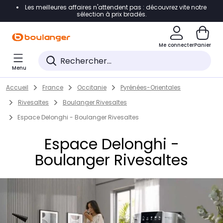
Les meilleures affaires n'attendent pas : découvrez vite notre
Accéder directement à la navigation
sélection à prix bradés.
Accéder directement au contenu
Me connecter
Panier
Accéder directement au pied de page
Menu
Accéder directement au chatbot
Return to Nav
Skip to content
Accueil
France
Occitanie
Pyrénées-Orientales
Rivesaltes
Boulanger Rivesaltes
Espace Delonghi - Boulanger Rivesaltes
Espace Delonghi -
Boulanger Rivesaltes