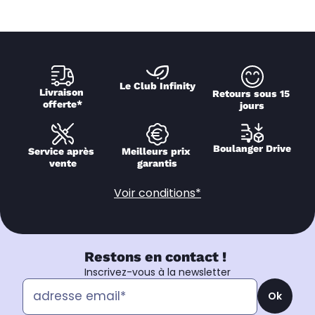
Le Club Infinity
Livraison 
Retours sous 15 
offerte*
jours
Boulanger Drive
Service après 
Meilleurs prix 
vente
garantis
Voir conditions*
Restons en contact !
Inscrivez-vous à la newsletter
Ok