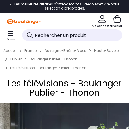
Les meilleures affaires n'attendent pas : découvrez vite notre
Accéder directement à la navigation
sélection à prix bradés.
Accéder directement au contenu
Me connecter
Panier
Accéder directement au pied de page
Menu
Accéder directement au chatbot
Return to Nav
Skip to content
Accueil
France
Auvergne-Rhône-Alpes
Haute-Savoie
Publier
Boulanger Publier - Thonon
Les télévisions - Boulanger Publier - Thonon
Les télévisions - Boulanger
Publier - Thonon