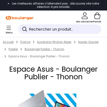
Les meilleures affaires n'attendent pas : découvrez vite notre
Accéder directement à la navigation
sélection à prix bradés.
Accéder directement au contenu
Me connecter
Panier
Accéder directement au pied de page
Menu
Accéder directement au chatbot
Return to Nav
Skip to content
Accueil
France
Auvergne-Rhône-Alpes
Haute-Savoie
Publier
Boulanger Publier - Thonon
Espace Asus - Boulanger Publier - Thonon
Espace Asus - Boulanger
Publier - Thonon