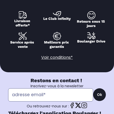
Le Club Infinity
Livraison 
Retours sous 15 
offerte*
jours
Boulanger Drive
Service après 
Meilleurs prix 
vente
garantis
Voir conditions*
Restons en contact !
Inscrivez-vous à la newsletter
Ok
Ou retrouvez-nous sur :
Téléchargez l'application Boulanger !