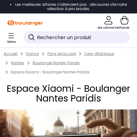
Les meilleures affaires n'attendent pas : découvrez vite notre
Accéder directement à la navigation
sélection à prix bradés.
Accéder directement au contenu
Me connecter
Panier
Accéder directement au pied de page
Menu
Accéder directement au chatbot
Return to Nav
Skip to content
Accueil
France
Pays de la Loire
Loire-Atlantique
Nantes
Boulanger Nantes Paridis
Espace Xiaomi - Boulanger Nantes Paridis
Espace Xiaomi - Boulanger
Nantes Paridis