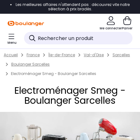
Les meilleures affaires n'attendent pas : découvrez vite notre
Accéder directement à la navigation
sélection à prix bradés.
Accéder directement au contenu
Me connecter
Panier
Accéder directement au pied de page
Menu
Accéder directement au chatbot
Return to Nav
Skip to content
Accueil
France
Île-de-France
Val-d'Oise
Sarcelles
Boulanger Sarcelles
Electroménager Smeg - Boulanger Sarcelles
Electroménager Smeg -
Boulanger Sarcelles