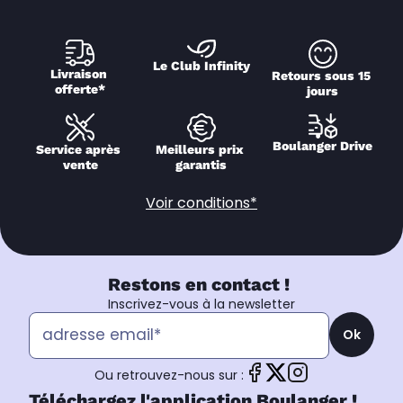
Le Club Infinity
Livraison 
Retours sous 15 
offerte*
jours
Boulanger Drive
Service après 
Meilleurs prix 
vente
garantis
Voir conditions*
Restons en contact !
Inscrivez-vous à la newsletter
Ok
Ou retrouvez-nous sur :
Téléchargez l'application Boulanger !