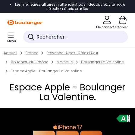
Les meilleures affaires n'attendent pas : découvrez vite notre
Accéder directement à la navigation
sélection à prix bradés.
Accéder directement au contenu
Me connecter
Panier
Accéder directement au pied de page
Menu
Accéder directement au chatbot
Return to Nav
Skip to content
Accueil
France
Provence-Alpes-Côte d'Azur
Bouches-du-Rhône
Marseille
Boulanger La Valentine.
Espace Apple - Boulanger La Valentine.
Espace Apple - Boulanger
La Valentine.