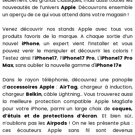
seulement ces grands classiques, mais aussi toutes les
nouveautés de l’univers
Apple
. Découvrons ensemble
un aperçu de ce qui vous attend dans votre magasin !
Venez découvrir nos stands Apple avec tous vos
produits favoris de la marque. A chaque sortie d’un
nouvel
iPhone
, un expert vient l’installer et vous
pouvez venir le manipuler et découvrir les coloris !
Testez ainsi l’
iPhone17
, l’
iPhone17 Pro
, L'
iPhone17 Pro
Max
, sans oublier la nouvelle gamme d'
iPhone 17e
Dans le rayon téléphonie, découvrez une panoplie
d’
accessoires Apple
:
AirTag
, chargeur à induction,
chargeur
Belkin
, câble Lightning… Vous trouverez aussi
la meilleure protection compatible Apple MagSafe
pour votre iPhone, parmi un large choix de
coques,
d’étuis et de protections d’écran
. Et bien sûr,
n’oublions pas les
Airpods
! On ne les présente plus :
ces écouteurs Apple sans fil sont devenus