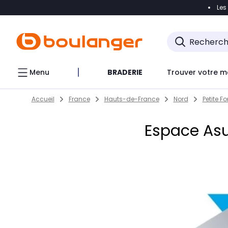
Les
Accéder directement à la navigation
Accéder direct
Menu
BRADERIE
Trouver votre m
Return to Nav
Skip to content
Accueil
France
Hauts-de-France
Nord
Petite Fo
Espace Asu