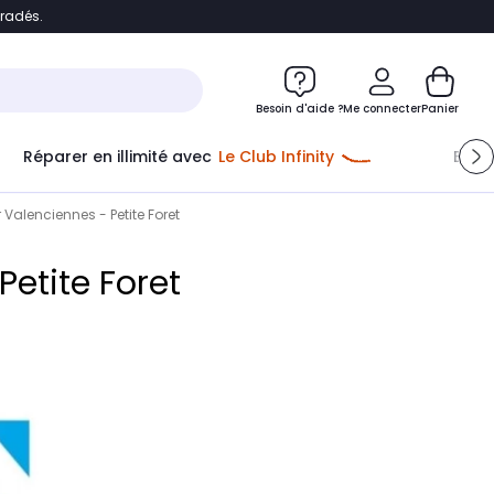
bradés.
e
Accéder directement au chatbot
Besoin d'aide ?
Me connecter
Panier
Réparer en illimité avec
Le Club Infinity
Econ
Valenciennes - Petite Foret
etite Foret