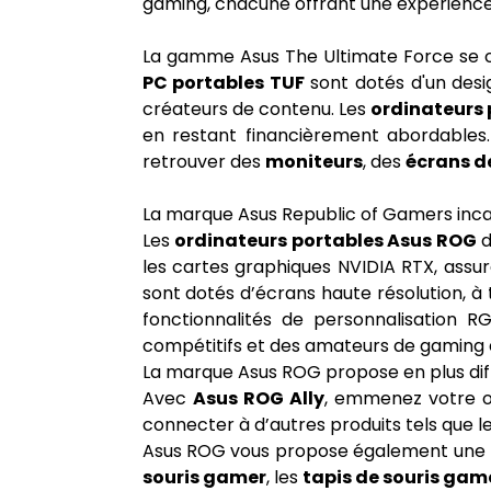
gaming, chacune offrant une expérience 
La gamme Asus The Ultimate Force se con
PC portables TUF
sont dotés d'un desig
créateurs de contenu. Les
ordinateurs 
en restant financièrement abordables
retrouver des
moniteurs
, des
écrans d
La marque Asus Republic of Gamers inca
Les
ordinateurs portables Asus ROG
d
les cartes graphiques NVIDIA RTX, assu
sont dotés d’écrans haute résolution, à
fonctionnalités de personnalisation RG
compétitifs et des amateurs de gaming 
La marque Asus ROG propose en plus dif
Avec
Asus ROG Ally
, emmenez votre o
connecter à d’autres produits tels que l
Asus ROG vous propose également une l
souris gamer
, les
tapis de souris gam