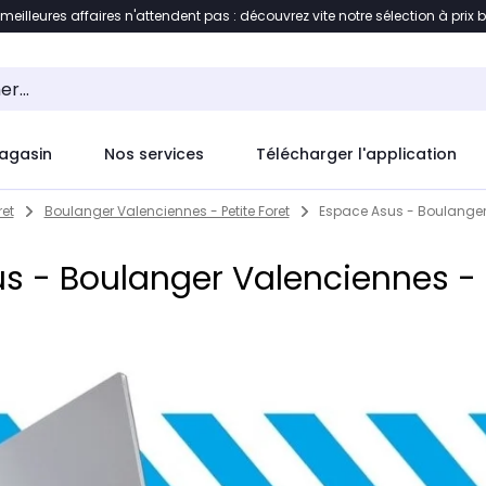
 meilleures affaires n'attendent pas : découvrez vite notre sélection à prix 
ement au contenu
Accéder directement au pied de pag
agasin
Nos services
Télécharger l'application
ret
Boulanger Valenciennes - Petite Foret
Espace Asus - Boulanger 
s - Boulanger Valenciennes - P