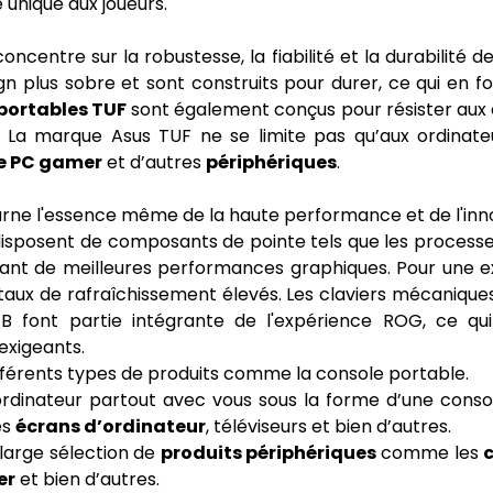
unique aux joueurs.
centre sur la robustesse, la fiabilité et la durabilité d
n plus sobre et sont construits pour durer, ce qui en fo
portables TUF
sont également conçus pour résister aux c
. La marque Asus TUF ne se limite pas qu’aux ordinate
e PC gamer
et d’autres
périphériques
.
rne l'essence même de la haute performance et de l'inno
isposent de composants de pointe tels que les processeu
rant de meilleures performances graphiques. Pour une ex
 taux de rafraîchissement élevés. Les claviers mécaniques
B font partie intégrante de l'expérience ROG, ce qui 
exigeants.
férents types de produits comme la console portable.
rdinateur partout avec vous sous la forme d’une conso
es
écrans d’ordinateur
, téléviseurs et bien d’autres.
arge sélection de
produits périphériques
comme les
er
et bien d’autres.