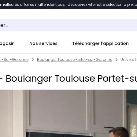
 meilleures affaires n'attendent pas : découvrez vite notre sélection à prix 
ement au contenu
Accéder directement au pied de pag
agasin
Nos services
Télécharger l'application
et -Sur-Garonne
Boulanger Toulouse Portet-sur-Garonne
Univers 
 - Boulanger Toulouse Portet-