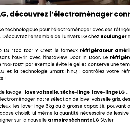
LG, découvrez l’électroménager conn
 technologique pour l’électroménager avec ses réfrigéra
e. Découvrez l’ensemble de l’univers LG chez
Boulanger 
go LG “toc toc” ? C’est le fameux
réfrigérateur amér
sans l’ouvrir avec l’instaView Door in Door. Le
réfrigé
ie “NoFrost” par exemple évite le gel et conserve une 
LG et la technologie SmartThinQ : contrôlez votre réfr
s !
de lavage :
lave vaisselle
,
sèche-linge
,
lave-linge LG
…
lectroménager notre sélection de lave-vaisselle gris, de
cieux, les lave-linge 8kg ou à grosse capacité, pouvant acc
todose choisit lui même la quantité nécessaire de lessiv
eigner sur la nouvelle
armoire séchante LG
Styler