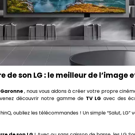
e de son LG : le meilleur de l’image 
r-Garonne
, nous vous aidons à créer votre propre ciném
es, venez découvrir notre gamme de
TV LG
avec des écr
ThinQ, oubliez les télécommandes ! Un simple “Salut, LG” 
rre de son LG
! Avec ou sans caisson de basse, les LG S