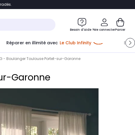
bradés.
e
Accéder directement au chatbot
Besoin d'aide ?
Me connecter
Panier
Réparer en illimité avec
Le Club Infinity
Econ
LG - Boulanger Toulouse Portet-sur-Garonne
sur-Garonne