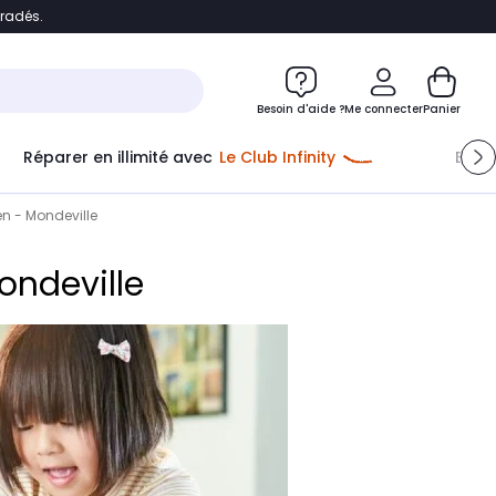
bradés.
e
Accéder directement au chatbot
Besoin d'aide ?
Me connecter
Panier
Réparer en illimité avec
Le Club Infinity
Econ
n - Mondeville
ondeville