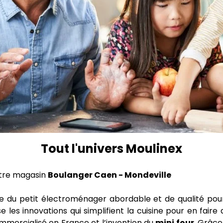
Tout l'univers Moulinex
tre magasin
Boulanger Caen - Mondeville
e du petit électroménager abordable et de qualité pou
e les innovations qui simplifient la cuisine pour en fair
mmercialisé en France et l’invention du
mini four
. Grâce