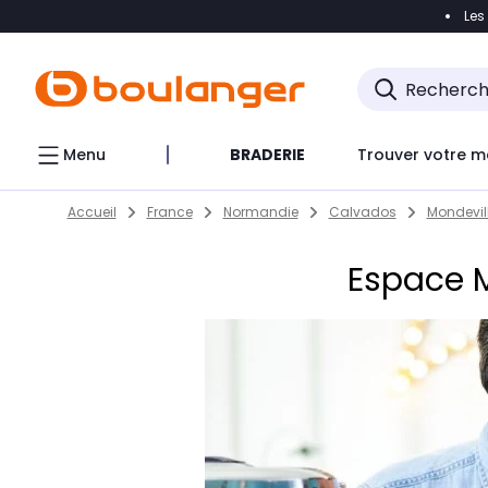
Les
Accéder directement à la navigation
Accéder direct
Menu
BRADERIE
Trouver votre m
Return to Nav
Skip to content
Accueil
France
Normandie
Calvados
Mondevil
Espace M