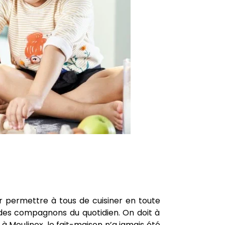
r permettre à tous de cuisiner en toute
e des compagnons du quotidien. On doit à
 à Moulinex, le fait-maison n’a jamais été