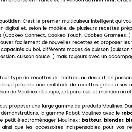
 quotidien. C’est le premier multicuiseur intelligent qui v
cran digital et, selon le modèle, de plusieurs recettes 
es (Cookeo Connect, Cookeo Touch, Cookeo Grameez…) p
trouver facilement de nouvelles recettes et proposer l
 capacités du bol, différents modes de cuisson (cuisson v
 pression, cuisson douce…) mais toujours avec un accomp
out type de recettes de l’entrée, au dessert en passa
 clics, il prépare une multitude de recettes grâce à se
ion de Moulinex découpe, prépare, cuit et maintien au c
us proposer une large gamme de produits Moulinex. Dans
 de démonstrations, la gamme Robot Moulinex avec le
robo
le petit électroménager Moulinex :
batteur
,
blender
,
bl
 ainsi que les accessoires indispensables pour vos r