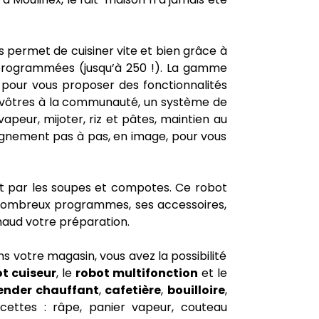
ous permet de cuisiner vite et bien grâce à
préprogrammées (jusqu’à 250 !). La gamme
our vous proposer des fonctionnalités
es vôtres à la communauté, un système de
apeur, mijoter, riz et pâtes, maintien au
agnement pas à pas, en image, pour vous
nt par les soupes et compotes. Ce robot
s nombreux programmes, ses accessoires,
haud votre préparation.
 votre magasin, vous avez la possibilité
t cuiseur
, le
robot multifonction
et le
ender chauffant
,
cafetière
,
bouilloire
,
ecettes : râpe, panier vapeur, couteau