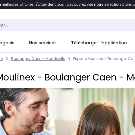
 meilleures affaires n'attendent pas : découvrez vite notre sélection à prix 
ement au contenu
Accéder directement au pied de pag
agasin
Nos services
Télécharger l'application
le
Boulanger Caen - Mondeville
Espace Moulinex - Boulanger Cae
oulinex - Boulanger Caen - M