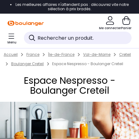
Les meilleures affaires n'attendent pas : découvrez vite notre
Accéder directement à la navigation
sélection à prix bradés.
Accéder directement au contenu
Me connecter
Panier
Accéder directement au pied de page
Menu
Accéder directement au chatbot
Return to Nav
Skip to content
Accueil
France
Île-de-France
Val-de-Marne
Creteil
Boulanger Creteil
Espace Nespresso - Boulanger Creteil
Espace Nespresso -
Boulanger Creteil