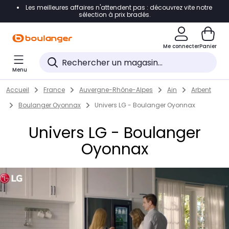
Les meilleures affaires n'attendent pas : découvrez vite notre
Accéder directement à la navigation
sélection à prix bradés.
Accéder directement au contenu
Me connecter
Panier
Accéder directement au pied de page
Menu
Accéder directement au chatbot
Return to Nav
Skip to content
Accueil
France
Auvergne-Rhône-Alpes
Ain
Arbent
Boulanger Oyonnax
Univers LG - Boulanger Oyonnax
Univers LG - Boulanger
Oyonnax