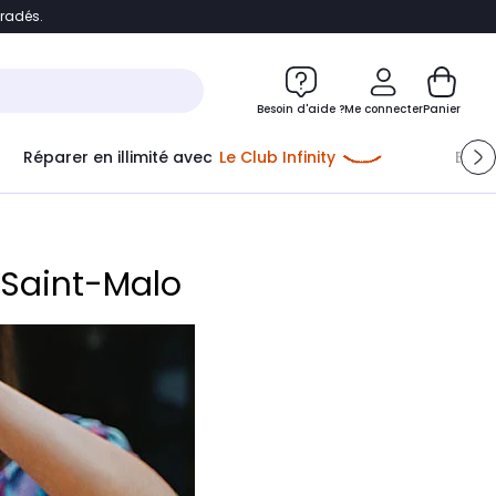
bradés.
e
Accéder directement au chatbot
Besoin d'aide ?
Me connecter
Panier
Réparer en illimité avec
Le Club Infinity
Econ
Me connecter
Nouveau client
Créer mon compte
 Saint-Malo
ou me connecter avec