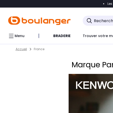
Les
Accéder directement à la navigation
Accéder direct
Menu
BRADERIE
Trouver votre m
Return to Nav
Skip to content
Accueil
France
Marque Par