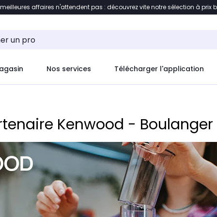
 meilleures affaires n'attendent pas : découvrez vite notre sélection à prix 
ement au contenu
Accéder directement au pied de pag
agasin
Nos services
Télécharger l'application
tenaire Kenwood - Boulanger