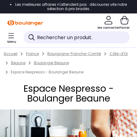
Les meilleures affaires n'attendent pas : découvrez vite notre
Accéder directement à la navigation
sélection à prix bradés.
Accéder directement au contenu
Me connecter
Panier
Accéder directement au pied de page
Menu
Accéder directement au chatbot
Return to Nav
Skip to content
Accueil
France
Bourgogne-Franche-Comté
Côte-d'Or
Beaune
Boulanger Beaune
Espace Nespresso - Boulanger Beaune
Espace Nespresso -
Boulanger Beaune